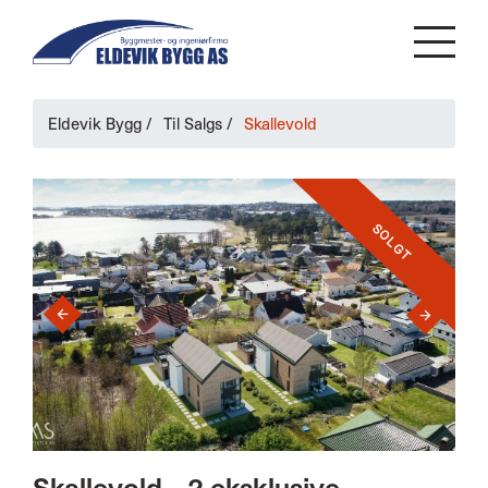
Eldevik Bygg
/
Til Salgs
/
Skallevold
SOLGT
›
‹
Skallevold - 2 eksklusive