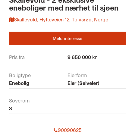
eneboliger med nærhet til sjøen
Skallevold, Hytteveien 12, Tolvsrød, Norge
Meld interesse
Pris fra
9 650 000
kr
Boligtype
Eierform
Enebolig
Eier (Selveier)
Soverom
3
90090625