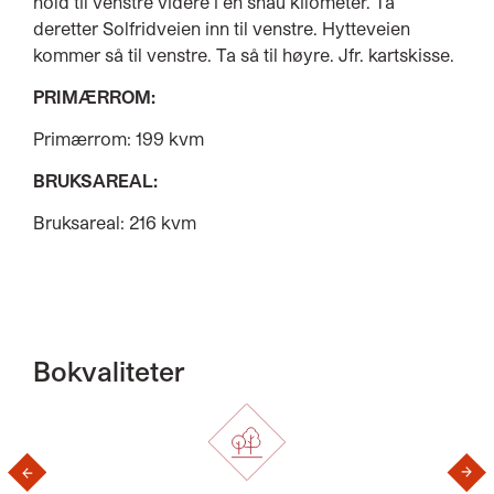
hold til venstre videre i en snau kilometer. Ta
deretter Solfridveien inn til venstre. Hytteveien
kommer så til venstre. Ta så til høyre. Jfr. kartskisse.
PRIMÆRROM:
Primærrom: 199 kvm
BRUKSAREAL:
Bruksareal: 216 kvm
Bokvaliteter
›
‹